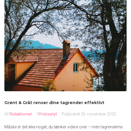
Grønt & Gråt renser dine tagrender effektivt
Af
Redaktionen
I
Pressenyt
Publiceret
26. november 2020
Måske er det ikke noget, du tænker videre over – men tagrenderne